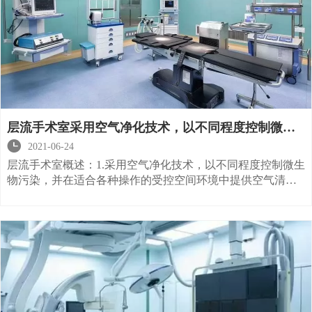
层流手术室采用空气净化技术，以不同程度控制微生
物污染！

2021-06-24
层流手术室概述：1.采用空气净化技术，以不同程度控制微生
物污染，并在适合各种操作的受控空间环境中提供空气清洁
度。干净舒适的手术室环境。手术室空气净化技术基本上通
过三个过滤级别来控制房间中的灰尘含量：初级，中级和高
效。