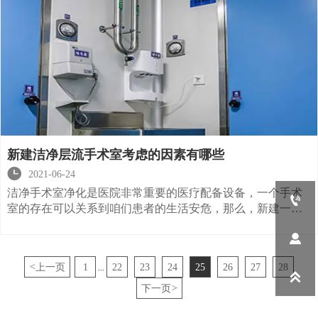
新建洁净层流手术室考虑的因素有哪些

2021-06-24
洁净手术室净化是医院非常重要的医疗配备设备，一个手术

室的存在可以关系到咱们患者的生活安危，那么，新建一个
洁净层流手术室有哪些因素需要考虑的呢?下面小编就给大家

解说一下相关的内容咨询。
<
上一页
1
22
23
24
25
26
27
28
...

下一页
>