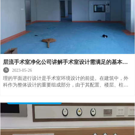
层流手术室净化公司讲解手术室设计需满足的基本条
件

2023-05-26
理的平面进行设计是手术室环境设计的前提。在建筑中，外
科作为整体设计的重要组成部分，由于其配置、楼层、柱间
距离以及与其他部门的关系，将对整体设计产生重大影响。
同时，的发展日新月异，我们国家必须为手术室工作留下足
够大的可发展进行空间。在医学上，我们采用合理的流程设
计和布局设计，以防止内部交叉感染。