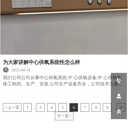
为大家讲解中心供氧系统性怎么样

2023-04-18
我们公司公司从事中心供氧系统,中 心供氧设备,中 心供氧气

体工程的、生产、安装,公司生产设备齐全，公司技术力量雄
厚，生产的各种产品均符合 ISO9001质量安全规范,欢迎广大

客户前来咨询
<
上一页
1
3
4
5
6
7
8
9
28
...
...

下一页
>