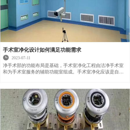
手术室净化设计如何满足功能需求

2023-07-11
净手术部的功能布局是基础，手术室净化工程由洁净手术室
和为手术室服务的辅助功能室组成。手术室净化应该是自己
的区域，应该靠近与之密切相关的外科护理单元。应该严格
分为洁净区和不洁净区。洁净区和非洁净区之间设置缓冲室
或转运窗口。洁净区应根据空气洁净度等级的不同要求进行
分区，不同区域之间应设置隔断门