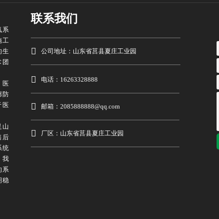
联系我们
氧系
施工

公司地址：山东省莒县夏庄工业园
的生
术团

电话：16263328888
、医
廊防
于医

邮箱：2085888888@qq.com
足山

厂区：山东省莒县夏庄工业园
售后
系统
，我
的系
期稳