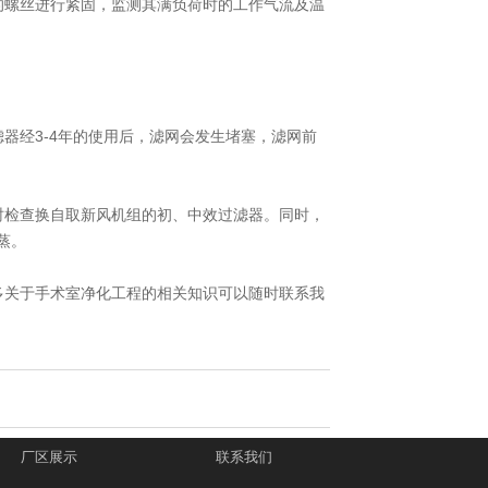
的螺丝进行紧固，监测其满负荷时的工作气流及温
器经3-4年的使用后，滤网会发生堵塞，滤网前
时检查换自取新风机组的初、中效过滤器。同时，
蒸。
多关于手术室净化工程的相关知识可以随时联系我
厂区展示
联系我们