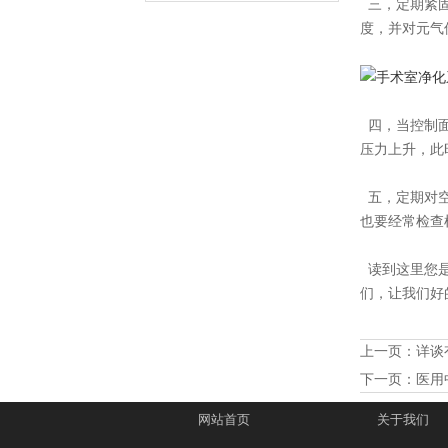
三，定期紧固
度，并对元气
四，当控制面
压力上升，此
五，定期对空
也要经常检查
读到这里您是
们，让我们好
上一页：
详谈
下一页：
医用
网站首页
关于我们