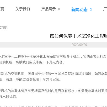
首页
关于我们
产品展示
厂
新闻动态


工程呢
该如何保养手术室净化工程
2022/09/20
术室净化工程呢?手术室净化工程系统它有很多个机组，它的正常运行离
程的机组，所以我们应该掌握一下几点内容。
新风的空调机组，应每周至少清洁一次采风口铝制滤网过滤器，如遇飘
组，清洗干净的过滤器晾晒干后方可安装。
风机的冷凝水管路有无堵塞及气封内是否存有积水；冬天无冷凝水时要
持水封状态。