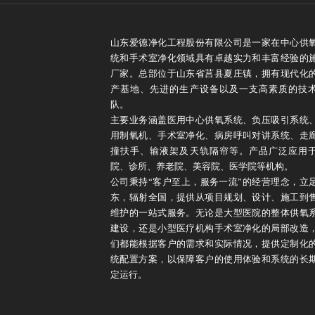
山东爱德净化工程股份有限公司是一家在中心供
统和手术室净化领域具有卓越实力和丰富经验的
厂家。总部位于山东省莒县夏庄镇，拥有现代化
产基地、先进的生产设备以及一支高素质的技
队。
主要业务涵盖医用中心供氧系统、负压吸引系统
用制氧机、手术室净化、病房呼叫对讲系统、走
撞扶手、输液架及天轨隔帘等。产品广泛应用
院、诊所、养老院、美容院、医学院等机构。
公司秉持“客户至上，服务一流”的经营理念，立
东，辐射全国，提供从项目规划、设计、施工到
维护的一站式服务。无论是大型医院的整体供氧
建设，还是小型医疗机构手术室净化的局部改造
们都能根据客户的需求和实际情况，提供定制化
统配置方案，以保障客户的使用体验和系统的长
定运行。