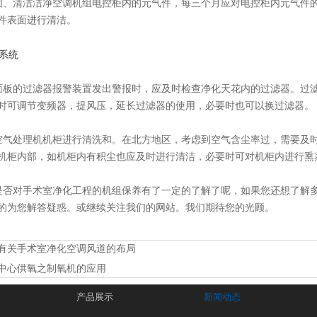
、清洁洁净空调机组电控柜内的元气件，每三个月应对电控柜内元气件
件表面进行清洁。
板的过滤器报警装置发出警报时，应及时检查净化天花内的过滤器。过滤
时可调节变频器，提风压，延长过滤器的使用，必要时也可以换过滤器。
气处理机机柜进行清洗和。在北方地区，考虑到空气含尘率过，需要及
机柜内部，如机柜内有积尘也应及时进行清洁，必要时可对机柜内进行熏
否对手术室净化工程的机组保养有了一定的了解了呢，如果您还想了解
的为您解答疑惑。或继续关注我们的网站。我们期待您的光顾。
有关手术室净化空调风道的布局
中心供氧之制氧机的应用
产品展示
新闻动态