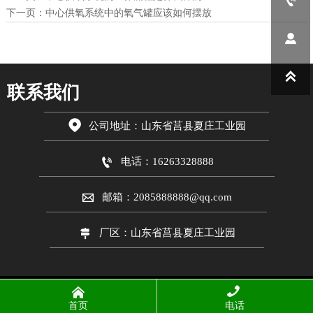

下一页：
中心供氧系统中的氧气罐应该如何摆放


联系我们

公司地址：山东省莒县夏庄工业园

电话：16263328888

邮箱：2085888888@qq.com

厂区：山东省莒县夏庄工业园


Copyright © 2026 山东爱德
净化工程股份有限公司
首页
电话