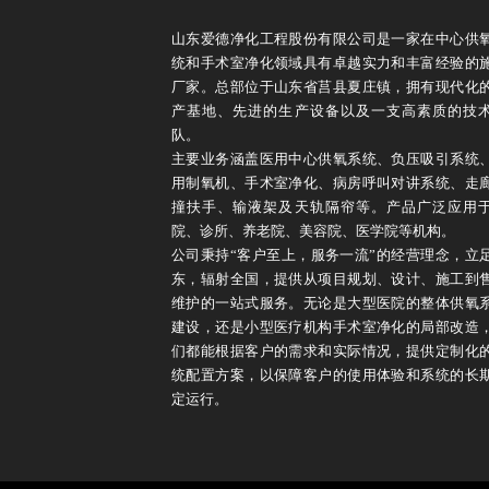
山东爱德净化工程股份有限公司是一家在中心供
统和手术室净化领域具有卓越实力和丰富经验的
厂家。总部位于山东省莒县夏庄镇，拥有现代化
产基地、先进的生产设备以及一支高素质的技
队。
主要业务涵盖医用中心供氧系统、负压吸引系统
用制氧机、手术室净化、病房呼叫对讲系统、走
撞扶手、输液架及天轨隔帘等。产品广泛应用
院、诊所、养老院、美容院、医学院等机构。
公司秉持“客户至上，服务一流”的经营理念，立
东，辐射全国，提供从项目规划、设计、施工到
维护的一站式服务。无论是大型医院的整体供氧
建设，还是小型医疗机构手术室净化的局部改造
们都能根据客户的需求和实际情况，提供定制化
统配置方案，以保障客户的使用体验和系统的长
定运行。