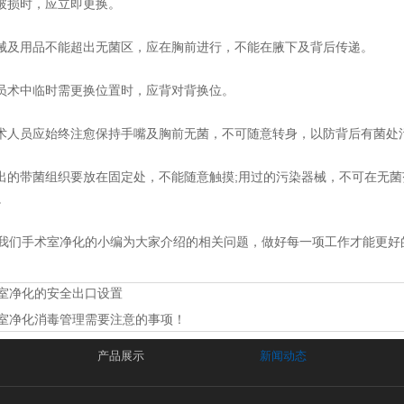
破损时，应立即更换。
及用品不能超出无菌区，应在胸前进行，不能在腋下及背后传递。
术中临时需更换位置时，应背对背换位。
人员应始终注愈保持手嘴及胸前无菌，不可随意转身，以防背后有菌处
的带菌组织要放在固定处，不能随意触摸;用过的污染器械，不可在无菌
。
手术室净化的小编为大家介绍的相关问题，做好每一项工作才能更好
室净化的安全出口设置
室净化消毒管理需要注意的事项！
产品展示
新闻动态