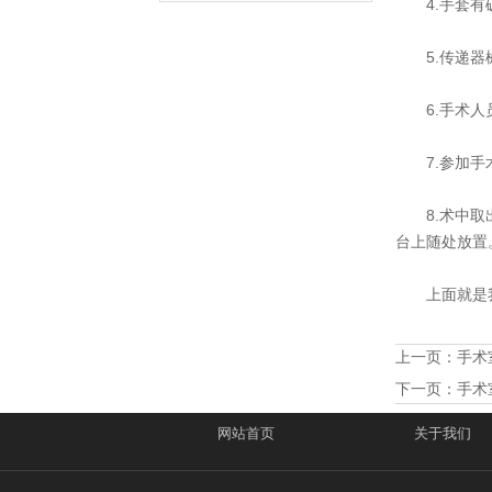
4.手套有
5.传递器械
6.手术人员
7.参加手术
8.术中取出
台上随处放置
上面就是我们
上一页：
手术
下一页：
手术
网站首页
关于我们