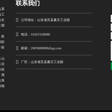
联系我们
氧系
施工

公司地址：山东省莒县夏庄工业园
的生
术团

电话：16263328888
、医
廊防
于医

邮箱：2085888888@qq.com
足山

厂区：山东省莒县夏庄工业园
售后
系统
，我
的系
期稳