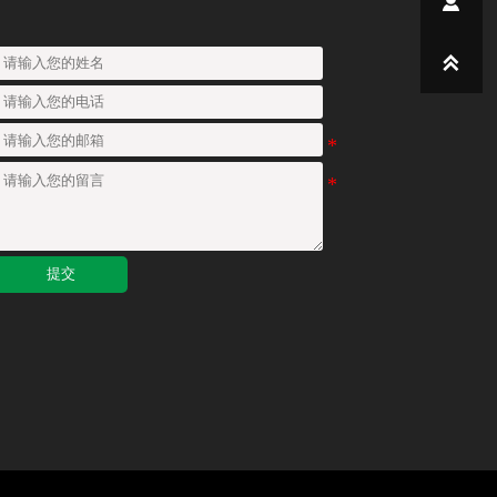


提交