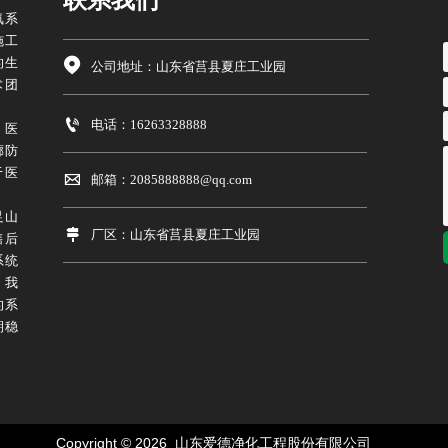
氧系
施工
的生

公司地址：山东省莒县夏庄工业园
术团

电话：16263328888
、医
廊防
于医

邮箱：2085888888@qq.com
足山

厂区：山东省莒县夏庄工业园
售后
系统
，我
的系
期稳
Copyright © 2026 山东爱德
净化工程股份有限公司