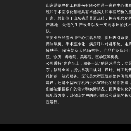
山东爱德净化工程股份有限公司是一家在中心供
统和手术室净化领域具有卓越实力和丰富经验的
厂家。总部位于山东省莒县夏庄镇，拥有现代化
产基地、先进的生产设备以及一支高素质的技
队。
主要业务涵盖医用中心供氧系统、负压吸引系统
用制氧机、手术室净化、病房呼叫对讲系统、走
撞扶手、输液架及天轨隔帘等。产品广泛应用
院、诊所、养老院、美容院、医学院等机构。
公司秉持“客户至上，服务一流”的经营理念，立
东，辐射全国，提供从项目规划、设计、施工到
维护的一站式服务。无论是大型医院的整体供氧
建设，还是小型医疗机构手术室净化的局部改造
们都能根据客户的需求和实际情况，提供定制化
统配置方案，以保障客户的使用体验和系统的长
定运行。