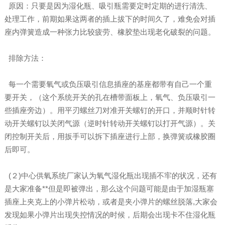
原因：只要是因为湿化瓶、吸引瓶需要定时定期的进行清洗、
处理工作，前期如果这两者的插上拔下的时间久了，难免会对插
座内弹簧造成一种张力比较疲劳、橡胶垫出现老化破裂的问题。
排除方法：
每一个需要氧气或负压吸引信息插座的基座都带有自己一个重
要开关，（这个系统开关的孔在槽带面板上，氧气、负压吸引一
些插座旁边）。用平刃螺丝刀对准开关螺钉的开口，并顺时针转
动开关螺钉以关闭气源（逆时针转动开关螺钉以打开气源）。关
闭控制开关后，用扳手可以拆下插座进行上部，换弹簧或橡胶圈
后即可。
(２)中心供氧系统厂家认为氧气湿化瓶出现插不牢的状况，还有
是大家准备**但是即被弹出，那么这个问题可能是由于加湿瓶塞
插座上夹克上的小弹片松动，或者是夹小弹片的螺丝脱落,大家会
发现如果小弹片出现失控情况的时候，后期会出现卡不住湿化瓶