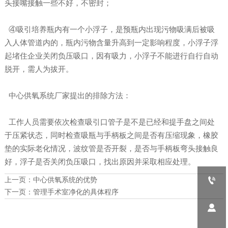
头接嘴接触一些不好，不密封；
④吸引培养瓶内有一个小浮子，是预瓶内出现污物吸满后被吸
入人体管道内的，瓶内污物含量升高到一定影响程度，小浮子浮
起堵住企业关闭负压吸口，因有吸力，小浮子不能进行自行自动
脱开，需人为拔开。
中心供氧系统厂家提出的排除方法：
工作人员需要依次检查吸引口管子是不是已经和提手盘之间处
于压紧状态，同时检查吸瓶与手柄板之间是否有压缩现象，橡胶
垫的实际老化情况，波纹管是否开裂，是否与手柄板弯头接触良
好，浮子是否关闭负压吸口，找出原因并采取相应处理。

上一页：
中心供氧系统的优势
下一页：
管理手术室净化的具体程序
