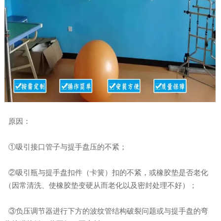
原因：
①吸引接口管子与提手盘压的不紧；
②吸引瓶与提手盘扣件（卡簧）扣的不紧，或橡胶垫是否老化
（因常清洗、使橡胶垫变硬从而老化以及密封处理不好）；
③负压调节器进行下方的波纹管结构破裂问题或与提手盘的弯