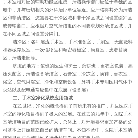
手术室相对应的辅助功能室组成。清洁操作部门应位于单独的区
域中，并与密切相关的外科治疗单位靠近。应严格将其分为清洁
区和非清洁区。您需要在干净区域和非干净区域之间设置缓冲区
或传输窗口。应根据对空气清洁度的不同要求划分清洁区域，并
在不同区域之间设置分隔门。
洁净区：各种层流手术室，手术准备室，手刷室，无菌敷料
和器械存放室，一次性物品和精密器械室，康复室，患者替换
区，清洁走廊等。
肮脏的地方：值班的医生和护士，演讲班，更衣室包装，高
压灭菌室，清洁设备清洁室，石膏室，冷冻室，换鞋，更衣室，
浴室，空气淋浴室。净化和空调设备，外科手术专用医用气体中
央站以及配电通常应集中在底层（设备层）。
二、手术室净化系统应用领域
在21世纪，净化的概念得到了前所未有的推广，并且医院手
术室的净化项目得到了极大的发展。在过去的几年中，医院手术
室清洁项目的范围已经扩大，总体上，对环境要求更加严格的公
司基本上开始建立自己的清洁车间。不知不觉中，医院手术室清
洁项目已成为帮助许多行业长期发展的重要力量。