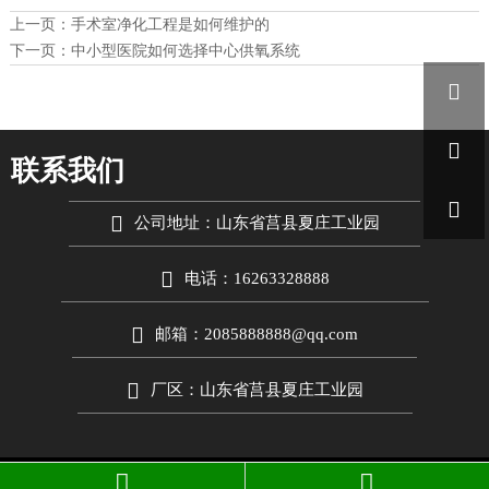
上一页：
手术室净化工程是如何维护的
下一页：
中小型医院如何选择中心供氧系统


联系我们


公司地址：山东省莒县夏庄工业园

电话：16263328888

邮箱：2085888888@qq.com

厂区：山东省莒县夏庄工业园


Copyright © 2026 山东爱德
净化工程股份有限公司