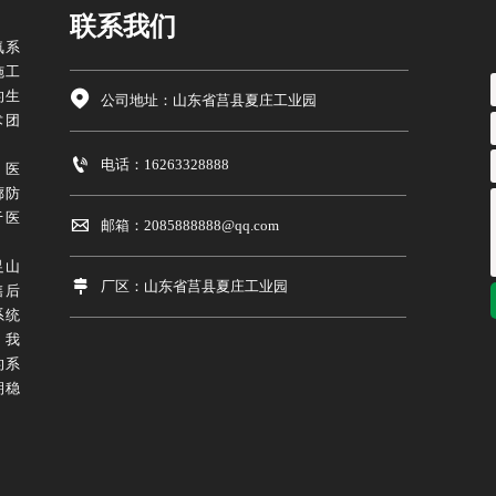
联系我们
氧系
施工
的生

公司地址：山东省莒县夏庄工业园
术团

电话：16263328888
、医
廊防
于医

邮箱：2085888888@qq.com
足山

厂区：山东省莒县夏庄工业园
售后
系统
，我
的系
期稳