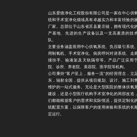
山东爱德净化工程股份有限公司是一家在中心供
统和手术室净化领域具有卓越实力和丰富经验的
厂家。总部位于山东省莒县夏庄镇，拥有现代化
产基地、先进的生产设备以及一支高素质的技
队。
主要业务涵盖医用中心供氧系统、负压吸引系统
用制氧机、手术室净化、病房呼叫对讲系统、走
撞扶手、输液架及天轨隔帘等。产品广泛应用
院、诊所、养老院、美容院、医学院等机构。
公司秉持“客户至上，服务一流”的经营理念，立
东，辐射全国，提供从项目规划、设计、施工到
维护的一站式服务。无论是大型医院的整体供氧
建设，还是小型医疗机构手术室净化的局部改造
们都能根据客户的需求和实际情况，提供定制化
统配置方案，以保障客户的使用体验和系统的长
定运行。