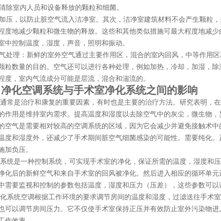
并清除室内人员和设备释放的颗粒和细菌。
间加压，以防止脏空气流入洁净室。其次，洁净室建筑材料不会产生颗粒
程度地减少颗粒和微生物的释放。这些和其他类似措施可最大程度地减少
室中控制温度，湿度，声音，照明和振动。
空气处理：新鲜的室外空气通过主要作用区，混合的室内回风，中等作用
颗粒数量的目的。空气还可以进行各种处理，例如加热，冷却，加湿，除
程度，室内气流成分可能是层流，混合和湍流的。
、净化空调系统与手术室净化系统之间的影响
调通常是治疗和康复的重要因素，有时也是主要的治疗方法。研究表明，
的作用是维持室内需求。提高温度和湿度以去除空气中的灰尘，微生物，
的空气是需要相对较高的空调系统的区域，因为它会减少并避免接触术中
温度和湿度外，还减少了手术期间脏空气细菌感染的可能性。需要纯化。
施加负压。
调系统是一种控制系统，可实现手术室的净化，保证所需的温度，湿度和
净化后的新鲜空气和来自手术室的回风被净化。然后进入相应的循环单元
中需要监视和控制的参数包括温度，湿度和压力（压差），这些参数可以
净化系统空调根据工作环境的要求调节房间的温度和湿度，过滤送往手术
也可以调节房间压力。它不仅使手术室保持正压并有效防止室外污染物进
工作效率。