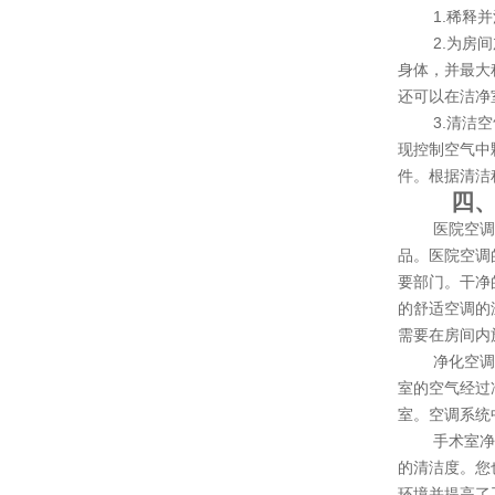
1.稀释
2.为房
身体，并最大
还可以在洁净
3.清洁
现控制空气中
件。根据清洁
四
医院空
品。医院空调
要部门。干净
的舒适空调的
需要在房间内
净化空
室的空气经过
室。空调系统
手术室
的清洁度。您
环境并提高了