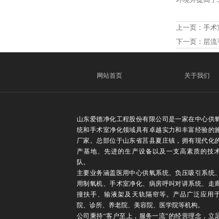
上一页：
手术
下一页：
层流
网站首页
关于我们
山东爱德净化工程股份有限公司是一家在中心供
统和手术室净化领域具有卓越实力和丰富经验的
厂家。总部位于山东省莒县夏庄镇，拥有现代化
产基地、先进的生产设备以及一支高素质的技
队。
主要业务涵盖医用中心供氧系统、负压吸引系统
用制氧机、手术室净化、病房呼叫对讲系统、走
撞扶手、输液架及天轨隔帘等。产品广泛应用
院、诊所、养老院、美容院、医学院等机构。
公司秉持“客户至上，服务一流”的经营理念，立