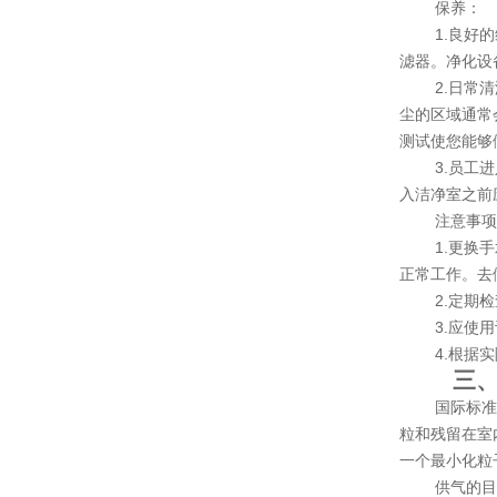
保养：
1.良好
滤器。净化设
2.日常
尘的区域通常
测试使您能够
3.员工
入洁净室之前
注意事
1.更换
正常工作。去
2.定期
3.应使
4.根据
三
国际标准
粒和残留在室
一个最小化粒
供气的