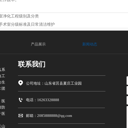
室净化工程级别及分类
手术室分级标准及日常清洁维护
产品展示
新闻动态
联系我们
氧系
施工
的生

公司地址：山东省莒县夏庄工业园
术团

电话：16263328888
、医
廊防
于医

邮箱：2085888888@qq.com
足山