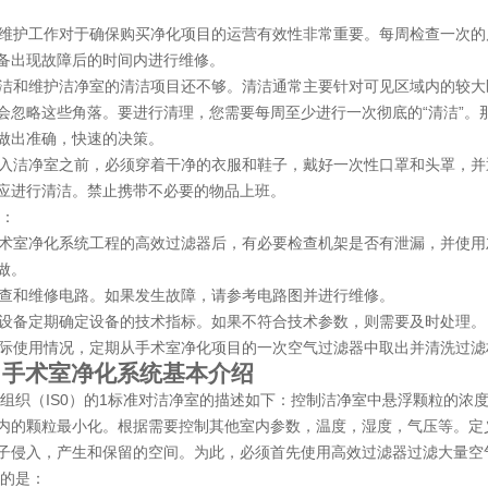
的维护工作对于确保购买净化项目的运营有效性非常重要。每周检查一次
备出现故障后的时间内进行维修。
清洁和维护洁净室的清洁项目还不够。清洁通常主要针对可见区域内的较
会忽略这些角落。要进行清理，您需要每周至少进行一次彻底的“清洁”。
做出准确，快速的决策。
进入洁净室之前，必须穿着干净的衣服和鞋子，戴好一次性口罩和头罩，
应进行清洁。禁止携带不必要的物品上班。
项：
手术室净化系统工程的高效过滤器后，有必要检查机架是否有泄漏，并使
做。
检查和维修电路。如果发生故障，请参考电路图并进行维修。
用设备定期确定设备的技术指标。如果不符合技术参数，则需要及时处理。
实际使用情况，定期从手术室净化项目的一次空气过滤器中取出并清洗过滤
、手术室净化系统基本介绍
组织（IS0）的1标准对洁净室的描述如下：控制洁净室中悬浮颗粒的浓
内的颗粒最小化。根据需要控制其他室内参数，温度，湿度，气压等。定
子侵入，产生和保留的空间。为此，必须首先使用高效过滤器过滤大量空
目的是：