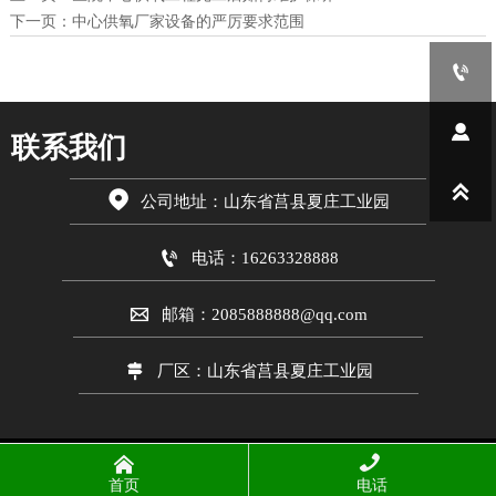
下一页：
中心供氧厂家设备的严厉要求范围


联系我们


公司地址：山东省莒县夏庄工业园

电话：16263328888

邮箱：2085888888@qq.com

厂区：山东省莒县夏庄工业园


Copyright © 2026 山东爱德
净化工程股份有限公司
首页
电话