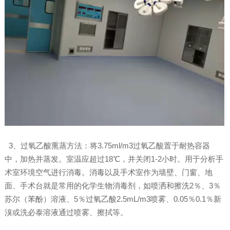
3、过氧乙酸熏蒸方法：将3.75ml/m3过氧乙酸置于耐热容器
中，加热并蒸发。室温应超过18℃，并关闭1-2小时。用于分析手
术室环境空气进行消毒。消毒以及手术室作为墙壁、门窗、地
面、手术台就是常用的化学生物消毒剂，如喷洒和擦洗2％、3％
苏尔（苯酚）溶液、5％过氧乙酸2.5mL/m3喷雾、0.05％0.1％新
溴或洗必泰溶液通过喷雾、擦拭等。