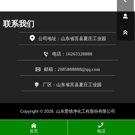

联系我们


公司地址：山东省莒县夏庄工业园

电话：16263328888

邮箱：2085888888@qq.com

厂区：山东省莒县夏庄工业园
Copyright © 2026 山东爱德
净化工程股份有限公司


首页
电话