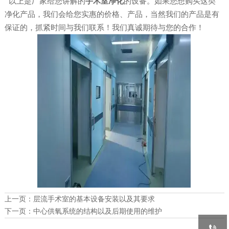
以上是厂家给您讲解的
手术室净化
的设备。如果您想购买这类
净化产品，我们会给您实惠的价格、产品，当然我们的产品是有
保证的，抓紧时间与我们联系！我们真诚期待与您的合作！
上一页：
层流手术室的基本设备安装以及其要求
下一页：
中心供氧系统的结构以及后期使用的维护
