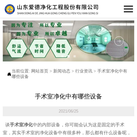

当前位置:
网站首页
>
新闻动态
>
行业资讯
>
手术室净化中有

哪些设备
手术室净化中有哪些设备
2021/06/25
谈
手术室净化
中的内部设备，你可能会认为这是固定的手术
室，其实手术室的净化设备中有很多种，那么都有什么设备呢，