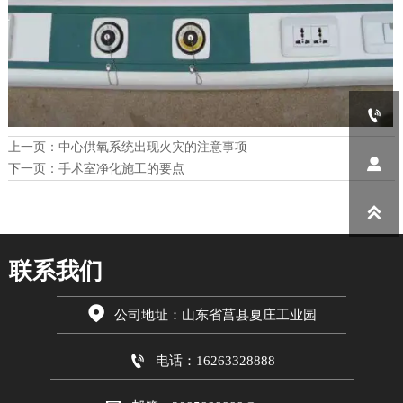

上一页：
中心供氧系统出现火灾的注意事项

下一页：
手术室净化施工的要点

联系我们

公司地址：山东省莒县夏庄工业园

电话：16263328888