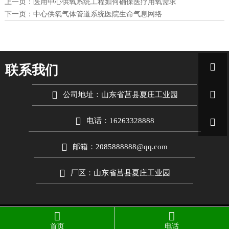
上一页：
医用中心供氧系统工程如何确保医疗用氧需求
下一页：
中心供氧气体管道系统医院生命气息网络

联系我们


公司地址：山东省莒县夏庄工业园


电话：16263328888

邮箱：2085888888@qq.com

厂区：山东省莒县夏庄工业园


Copyright © 2026 山东爱德
净化工程股份有限公司
首页
电话