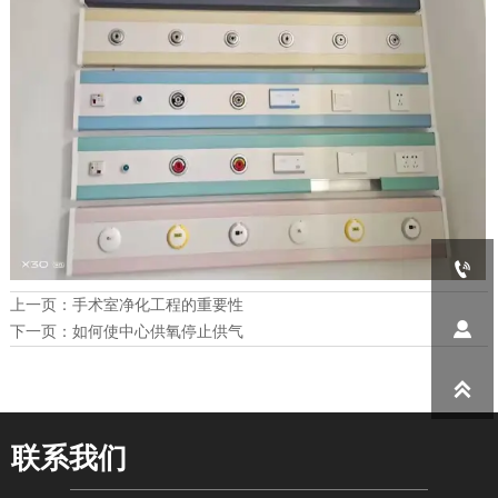

上一页：
手术室净化工程的重要性

下一页：
如何使中心供氧停止供气

联系我们