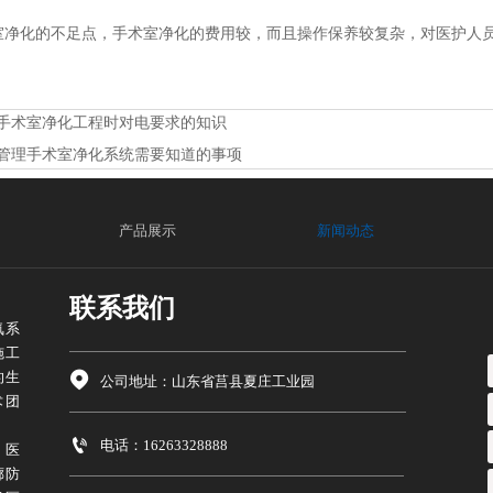
净化的不足点，手术室净化的费用较，而且操作保养较复杂，对医护人
手术室净化工程时对电要求的知识
管理手术室净化系统需要知道的事项
产品展示
新闻动态
联系我们
氧系
施工
的生

公司地址：山东省莒县夏庄工业园
术团

电话：16263328888
、医
廊防