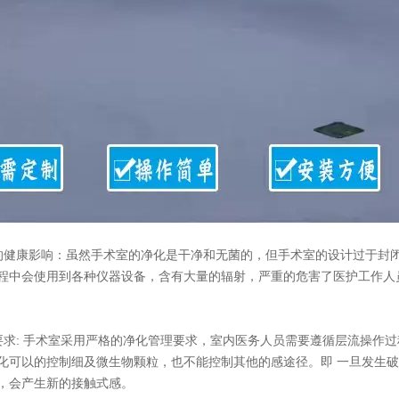
健康影响：虽然手术室的净化是干净和无菌的，但手术室的设计过于封
程中会使用到各种仪器设备，含有大量的辐射，严重的危害了医护工作人
求: 手术室采用严格的净化管理要求，室内医务人员需要遵循层流操作过
化可以的控制细及微生物颗粒，也不能控制其他的感途径。即 一旦发生
，会产生新的接触式感。