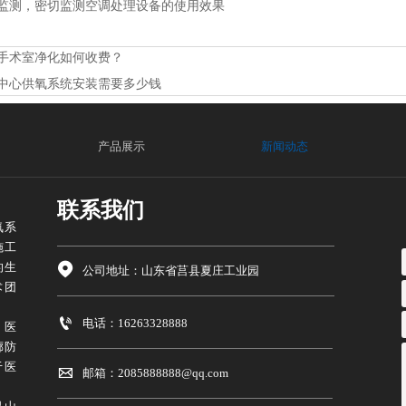
监测，密切监测空调处理设备的使用效果
手术室净化如何收费？
中心供氧系统安装需要多少钱
产品展示
新闻动态
联系我们
氧系
施工
的生

公司地址：山东省莒县夏庄工业园
术团

电话：16263328888
、医
廊防
于医

邮箱：2085888888@qq.com