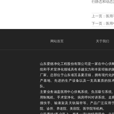
行静态和动态
上一页：
医用
下一页：
医用
网站首页
关于我们
山东爱德净化工程股份有限公司是一家在中心供
统和手术室净化领域具有卓越实力和丰富经验的
厂家。总部位于山东省莒县夏庄镇，拥有现代化
产基地、先进的生产设备以及一支高素质的技
队。
主要业务涵盖医用中心供氧系统、负压吸引系统
用制氧机、手术室净化、病房呼叫对讲系统、走
撞扶手、输液架及天轨隔帘等。产品广泛应用
院、诊所、养老院、美容院、医学院等机构。