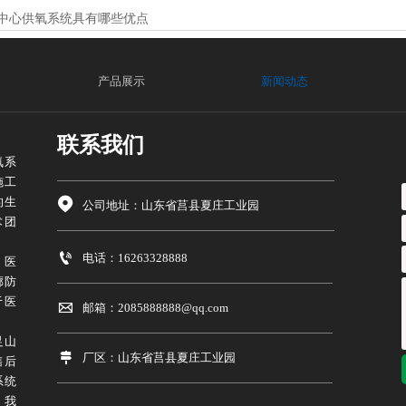
中心供氧系统具有哪些优点
产品展示
新闻动态
联系我们
氧系
施工
的生

公司地址：山东省莒县夏庄工业园
术团

电话：16263328888
、医
廊防
于医

邮箱：2085888888@qq.com
足山

厂区：山东省莒县夏庄工业园
售后
系统
，我