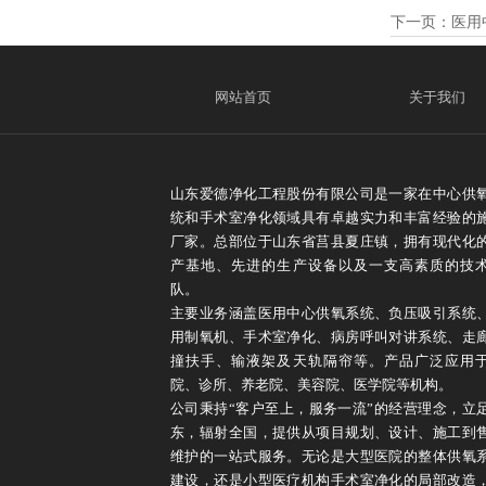
下一页：
医用
网站首页
关于我们
山东爱德净化工程股份有限公司是一家在中心供
统和手术室净化领域具有卓越实力和丰富经验的
厂家。总部位于山东省莒县夏庄镇，拥有现代化
产基地、先进的生产设备以及一支高素质的技
队。
主要业务涵盖医用中心供氧系统、负压吸引系统
用制氧机、手术室净化、病房呼叫对讲系统、走
撞扶手、输液架及天轨隔帘等。产品广泛应用
院、诊所、养老院、美容院、医学院等机构。
公司秉持“客户至上，服务一流”的经营理念，立
东，辐射全国，提供从项目规划、设计、施工到
维护的一站式服务。无论是大型医院的整体供氧
建设，还是小型医疗机构手术室净化的局部改造