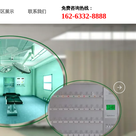
免费咨询热线：
厂区展示
联系我们
162-6332-8888