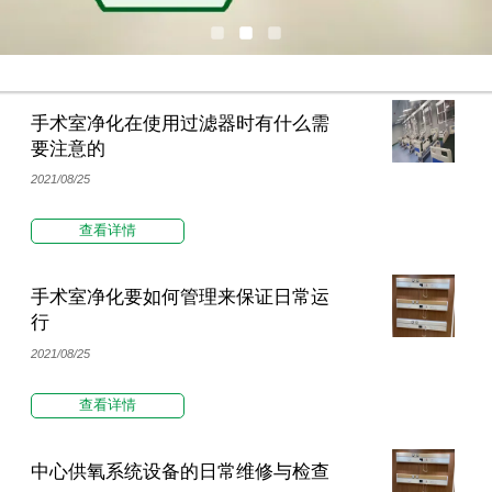
手术室净化在使用过滤器时有什么需
要注意的
2021/08/25
查看详情
手术室净化要如何管理来保证日常运
行
2021/08/25
查看详情
中心供氧系统设备的日常维修与检查