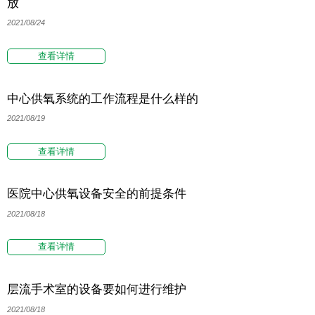
放
2021/08/24
查看详情
中心供氧系统的工作流程是什么样的
2021/08/19
查看详情
医院中心供氧设备安全的前提条件
2021/08/18
查看详情
层流手术室的设备要如何进行维护
2021/08/18