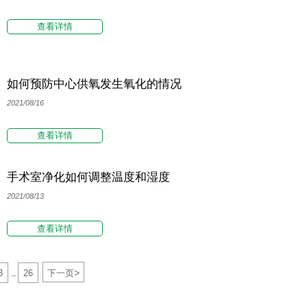
查看详情
如何预防中心供氧发生氧化的情况
2021/08/16
查看详情
手术室净化如何调整温度和湿度
2021/08/13
查看详情
>
3
26
下一页
...