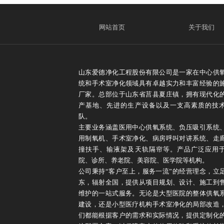
网站首页
关于我们
山东爱德净化工程股份有限公司是一家在中心供
统和手术室净化领域具有卓越实力和丰富经验的
厂家。总部位于山东省莒县夏庄镇，拥有现代化
产基地、先进的生产设备以及一支高素质的技
队。
主要业务涵盖医用中心供氧系统、负压吸引系统
用制氧机、手术室净化、病房呼叫对讲系统、走
撞扶手、输液架及天轨隔帘等。产品广泛应用
院、诊所、养老院、美容院、医学院等机构。
公司秉持“客户至上，服务一流”的经营理念，立
东，辐射全国，提供从项目规划、设计、施工到
维护的一站式服务。无论是大型医院的整体供氧
建设，还是小型医疗机构手术室净化的局部改造
们都能根据客户的需求和实际情况，提供定制化