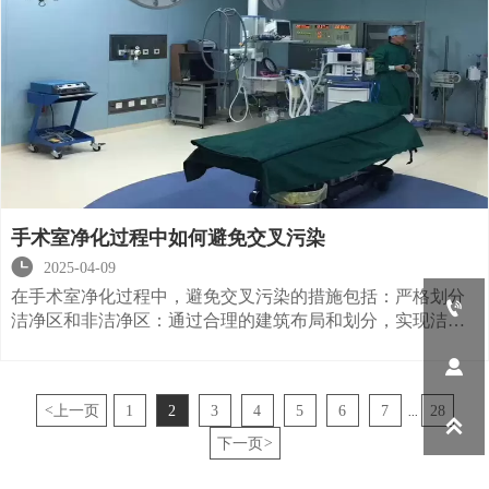
手术室净化过程中如何避免交叉污染

2025-04-09
在手术室净化过程中，避免交叉污染的措施包括：严格划分

洁净区和非洁净区：通过合理的建筑布局和划分，实现洁污
分离。化人流和物流路线：确保医生、护士和等人员以及手

术器械、药品等物资按照规定的路线进出手术室，避免交叉
污染
<
上一页
1
2
3
4
5
6
7
28
...

下一页
>