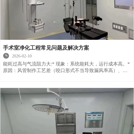
手术室净化工程常见问题及解决方案

2026-02-10
能耗过高与气流阻力大:* 现象：系统能耗大，运行成本高。*
原因：风管制作工艺差（咬口形式不当导致漏风率高）、管
件局部阻力大（弯头曲率半径过小）。* 解决方案：优化风管
制作工艺，确保严密性；弯管的中心曲率半径应大于矩形风
管的边长，或加装导流片以减少阻力。