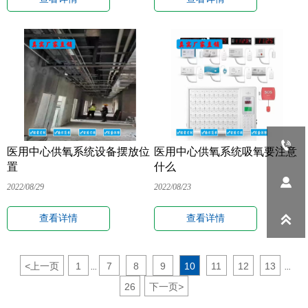

医用中心供氧系统设备摆放位
医用中心供氧系统吸氧要注意
置
什么

2022/08/29
2022/08/23
查看详情
查看详情

<
上一页
1
7
8
9
10
11
12
13
...
...
26
下一页
>