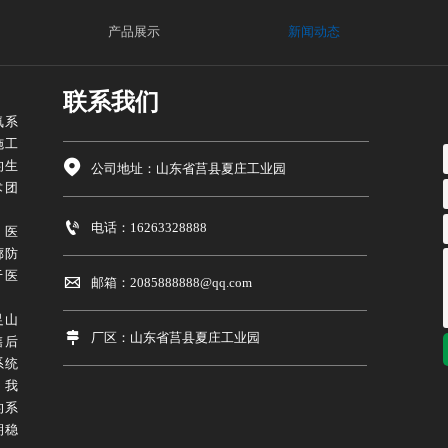
产品展示
新闻动态
联系我们
氧系
施工
的生

公司地址：山东省莒县夏庄工业园
术团

电话：16263328888
、医
廊防
于医

邮箱：2085888888@qq.com
足山

厂区：山东省莒县夏庄工业园
售后
系统
，我
的系
期稳